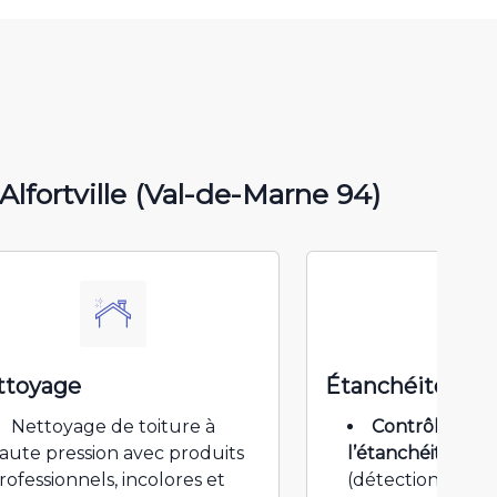
Alfortville (Val-de-Marne 94)
ttoyage
Étanchéité
Nettoyage de toiture à
Contrôle et r
aute pression avec produits
l’étanchéité de t
rofessionnels, incolores et
(détection et ré