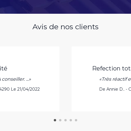
Avis de nos clients
ité
refection to
conseiller. ...»
«Très réactif e
 94290 Le 21/04/2022
De Annie D.. - 