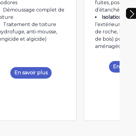
nodores
fuites, pose de
Démoussage complet de
d’étanchéité…)
oiture
Isolation the
Traitement de toiture
l’extérieur ou l’i
hydrofuge, anti-mousse,
de roche, laine d
ongicide et algicide)
de bois) pour c
aménagés ou pe
En savoir
En savoir plus