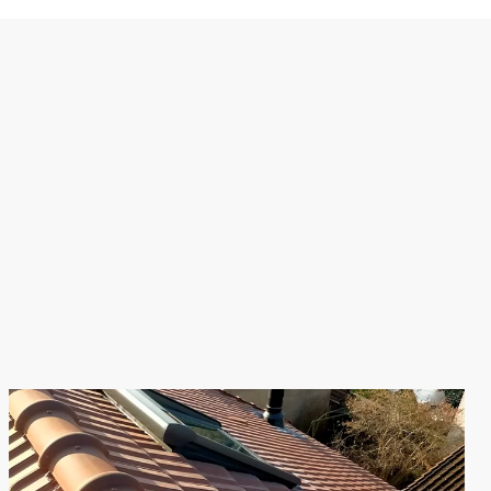
Travaux de Zinguerie
éparation de
Conception sur mesure de
oiture
gouttières
en zinc, aluminium,
paration de
ou bac acier