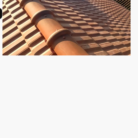
 membranes
Pose de gouttières neuves
Réparation et
rmique
par
remplacement de gouttières
ntérieur (laine
abîmées
e verre, laine
ombles
En savoir plus
rdus
 plus